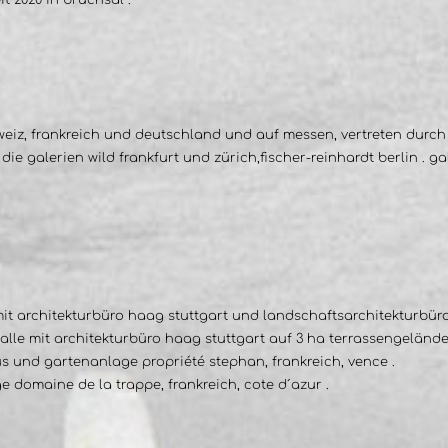
it 2020 in bruchsal .
hweiz, frankreich und deutschland und auf messen, vertreten durch
die galerien wild frankfurt und zürich,fischer-reinhardt berlin . 
t architekturbüro haag stuttgart und landschaftsarchitekturbüro 
alle mit architekturbüro haag stuttgart auf 3 ha terrassengelände
s und gartenanlage propriété stephan, frankreich, vence .
e domaine de la trappe, frankreich, cote d´azur .