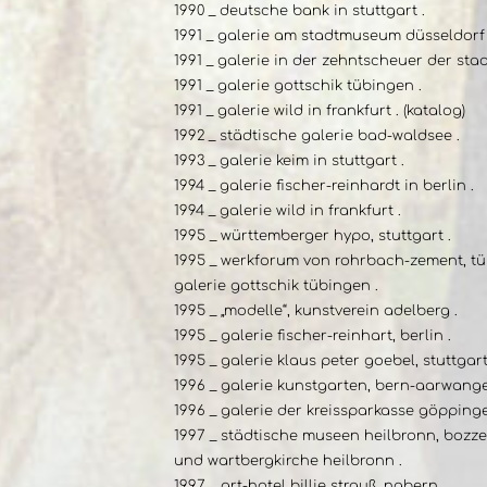
1990 _ deutsche bank in stuttgart .
1991 _ galerie am stadtmuseum düsseldorf 
1991 _ galerie in der zehntscheuer der sta
1991 _ galerie gottschik tübingen .
1991 _ galerie wild in frankfurt . (katalog)
1992 _ städtische galerie bad-waldsee .
1993 _ galerie keim in stuttgart .
1994 _ galerie fischer-reinhardt in berlin .
1994 _ galerie wild in frankfurt .
1995 _ württemberger hypo, stuttgart .
1995 _ werkforum von rohrbach-zement, tü
galerie gottschik tübingen .
1995 _ „modelle“, kunstverein adelberg .
1995 _ galerie fischer-reinhart, berlin .
1995 _ galerie klaus peter goebel, stuttgart
1996 _ galerie kunstgarten, bern-aarwange
1996 _ galerie der kreissparkasse göppingen
1997 _ städtische museen heilbronn, bozze
und wartbergkirche heilbronn .
1997 _ art-hotel billie strauß, nabern .