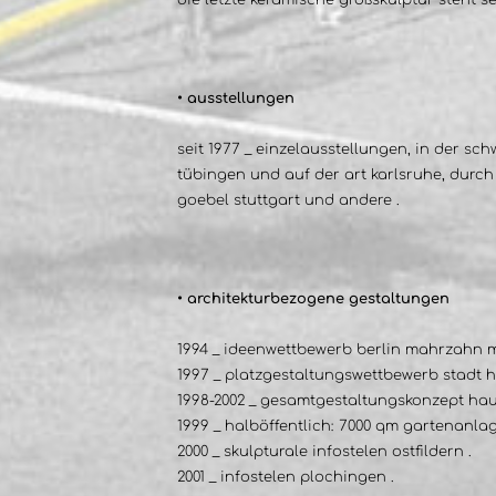
die letzte keramische großskulptur steht se
• ausstellungen
seit 1977 _ einzelausstellungen, in der sc
tübingen und auf der art karlsruhe, durch 
goebel stuttgart und andere .
• architekturbezogene gestaltungen
1994 _ ideenwettbewerb berlin mahrzahn mi
1997 _ platzgestaltungswettbewerb stadt h
1998-2002 _ gesamtgestaltungskonzept hau
1999 _ halböffentlich: 7000 qm gartenanlag
2000 _ skulpturale infostelen ostfildern .
2001 _ infostelen plochingen .