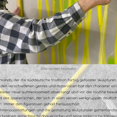
foto: noreen heizmann
tschlands, der die süddeutsche tradition farbig gefasster skulptur
t den verschiedenen genres und materialien hat den charakter ein
 wieder neue aufmerksamkeit abverlangt und vor der routine bewah
kt des spielerischen, der sich in allen seinen werkgruppen deutlic
n immer den figurativen gehalt herausschält.
enausstattungen und die gestaltung skulpturaler gartenlandscha
 belegen seine freie bildhauerische und seine malerische tätigkei