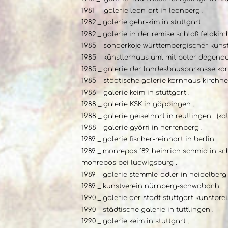
1981 _ galerie leon-art in leonberg .
1982 _ galerie gehr-kim in stuttgart .
1982 _ galerie in der remise schloß feldkirch
1985 _ sonderkoje württembergischer kunstv
1985 _ künstlerhaus uml mit peter degendo
1985 _ galerie der landesbausparkasse kar
1985 _ städtische galerie kornhaus kirchhe
1986 _ galerie keim in stuttgart .
1988 _ galerie KSK in göppingen .
1988 _ galerie geiselhart in reutlingen . (ka
1988 _ galerie györfi in herrenberg .
1989 _ galerie fischer-reinhart in berlin .
1989 _ monrepos ´89, heinrich schmid in sc
monrepos bei ludwigsburg .
1989 _ galerie stemmle-adler in heidelberg 
1989 _ kunstverein nürnberg-schwabach .
1990 _ galerie der stadt stuttgart kunstpre
1990 _ städtische galerie in tuttlingen .
1990 _ galerie keim in stuttgart .