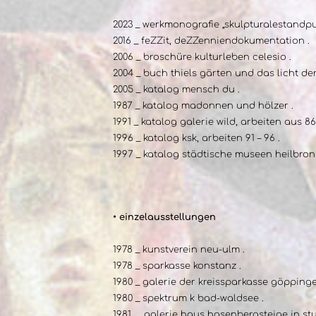
2023 _ werkmonografie „skulpturalestandpu
2016 _ feZZit, deZZenniendokumentation .
2006 _ broschüre kulturleben celesio .
2004 _ buch thiels gärten und das licht der
2005 _ katalog mensch du .
1987 _ katalog madonnen und hölzer .
1991 _ katalog galerie wild, arbeiten aus 86-
1996 _ katalog ksk, arbeiten 91 – 96 .
1997 _ katalog städtische museen heilbron
• einzelausstellungen
1978 _ kunstverein neu-ulm .
1978 _ sparkasse konstanz .
1980 _ galerie der kreissparkasse göppinge
1980 _ spektrum k bad-waldsee .
1981 _ galerie haus hasenbergsteige in stu