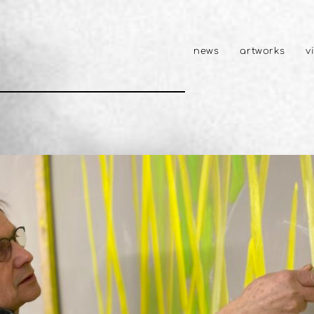
news
artworks
v