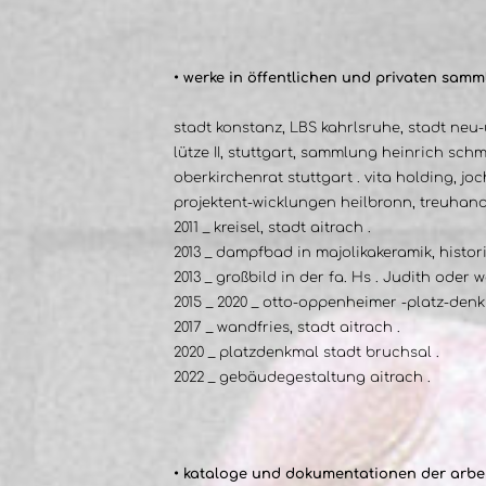
• werke in öffentlichen und privaten sam
stadt konstanz, LBS kahrlsruhe, stadt ne
lütze II, stuttgart, sammlung heinrich sc
oberkirchenrat stuttgart . vita holding, jo
projektent-wicklungen heilbronn, treuhand 
2011 _ kreisel, stadt aitrach .
2013 _ dampfbad in majolikakeramik, histor
2013 _ großbild in der fa. Hs . Judith ode
2015 _ 2020 _ otto-oppenheimer -platz-denk
2017 _ wandfries, stadt aitrach .
2020 _ platzdenkmal stadt bruchsal .
2022 _ gebäudegestaltung aitrach .
• kataloge und dokumentationen der arbei