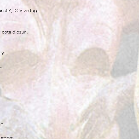
nkte“, DCV-verlag .
 cote d´azur .
91 .
n .
n .
ttgart .