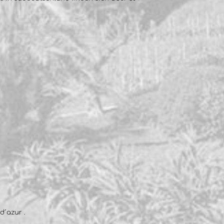
d´azur .