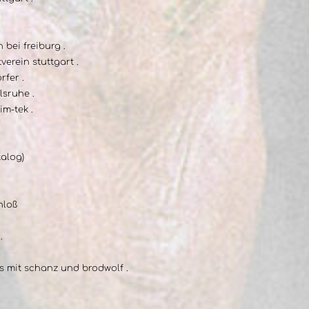
 bei freiburg .
erein stuttgart .
rfer .
lsruhe .
im-tek .
talog)
hloß
.
is mit schanz und brodwolf .