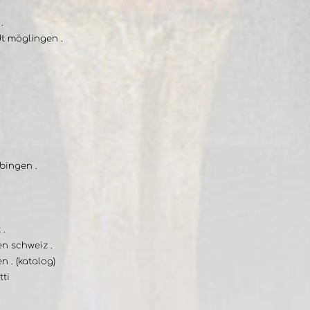
.
dt möglingen .
bingen .
 .
n schweiz .
 . (katalog)
tti