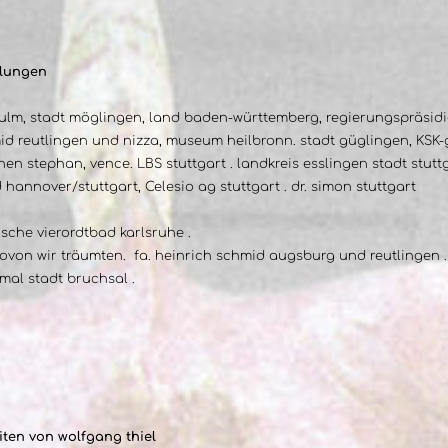
mlungen
u-ulm, stadt möglingen, land baden-württemberg, regierungspräsi
hmid reutlingen und nizza, museum heilbronn. stadt güglingen, KSK-
chen stephan, vence. LBS stuttgart . landkreis esslingen stadt stut
hannover/stuttgart, Celesio ag stuttgart . dr. simon stuttgart
ische vierordtbad karlsruhe .
r wovon wir träumten. fa. heinrich schmid augsburg und reutlingen .
mal stadt bruchsal .
ten von wolfgang thiel